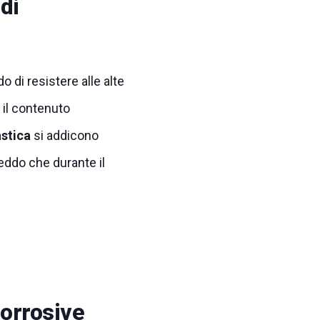
 di
o di resistere alle alte
 il contenuto
astica
si addicono
reddo che durante il
corrosive