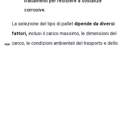
trattamenti per resistere a sostanze
corrosive.
La selezione del tipo di pallet
dipende da diversi
fattori,
inclusi il carico massimo, le dimensioni del
carico, le condizioni ambientali del trasporto e dello
stoccaggio, e la frequenza di utilizzo.
NordContenitori lavora a stretto contatto con i suoi
clienti per identificare le migliori opzioni basate
sulle esigenze specifiche, assicurando che ogni
soluzione offerta sia la più efficace ed efficiente
possibile.
Vuoi avere una panoramica completa sui nostri