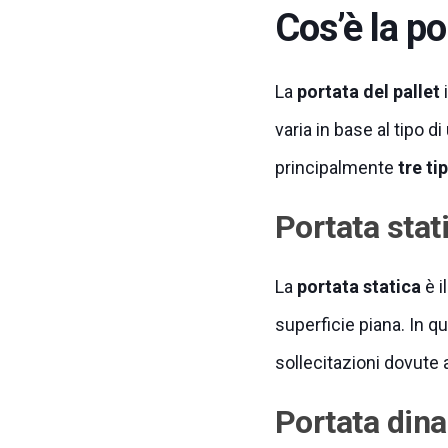
Cos’è la po
La
portata del pallet
i
varia in base al tipo d
principalmente
tre ti
Portata stat
La
portata statica
è i
superficie piana. In q
sollecitazioni dovute
Portata din