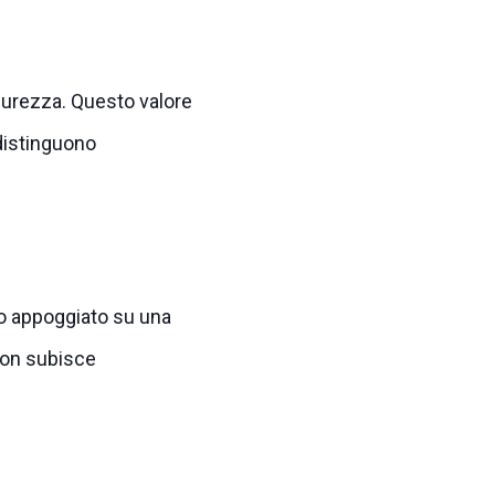
curezza. Questo valore
 distinguono
 o appoggiato su una
non subisce