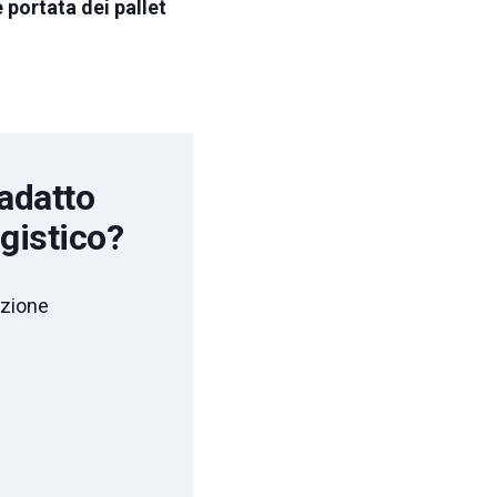
 portata dei pallet
 adatto
ogistico?
uzione