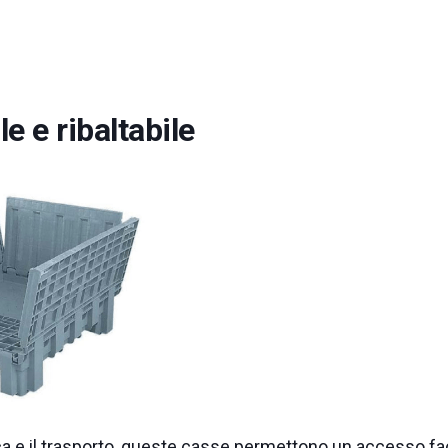
e e ribaltabile
ica e il trasporto, queste casse permettono un accesso fac