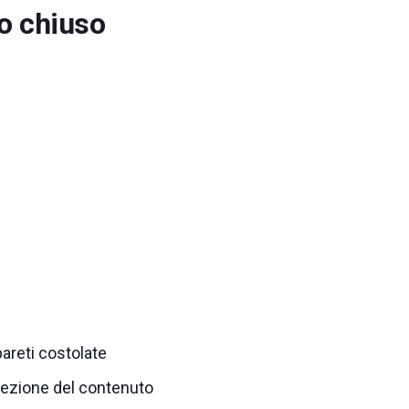
do chiuso
areti costolate
otezione del contenuto