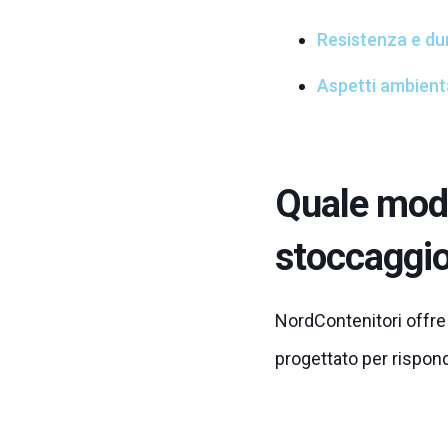
Resistenza e dur
Aspetti ambienta
Quale model
stoccaggi
NordContenitori offre
progettato per rispon