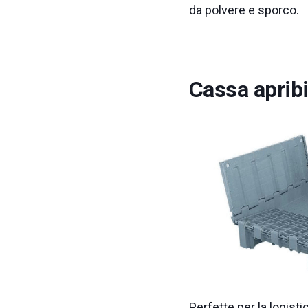
da polvere e sporco.
Cassa apribil
Perfette per la logist