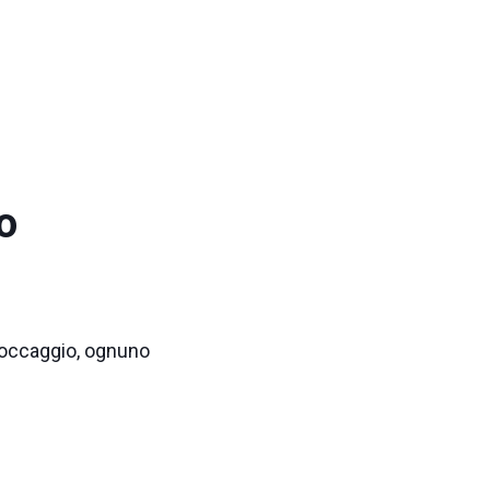
o
stoccaggio, ognuno